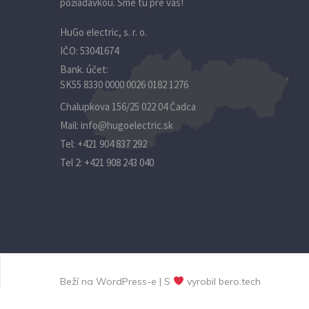
požiadavkou. Sme tu pre vás!
HuGo electric, s. r. o.
IČO: 53041674
Bank. účet:
SK55 8330 0000 0026 0182 1276
Chalupkova 156/25 022 04 Čadca
Mail:
info@hugoelectric.sk
Tel:
+421 904 837 292‬
Tel 2:
+421 908 243 040
Beží na WordPress-e | S
vyrobil
bero.tech