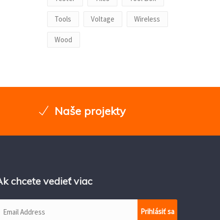
Tools
Voltage
Wireless
Wood
Naše projekty
Ak chcete vedieť viac