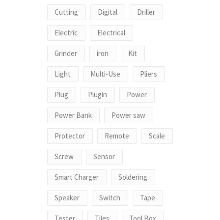
Cutting
Digital
Driller
Electric
Electrical
Grinder
iron
Kit
Light
Multi-Use
Pliers
Plug
Plugin
Power
Power Bank
Power saw
Protector
Remote
Scale
Screw
Sensor
Smart Charger
Soldering
Speaker
Switch
Tape
Tester
Tiles
Tool Box