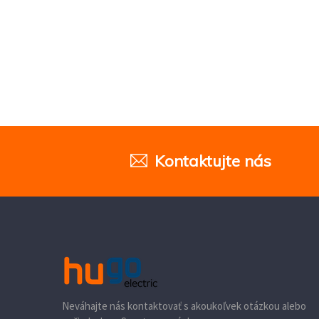
Kontaktujte nás
Neváhajte nás kontaktovať s akoukoľvek otázkou alebo