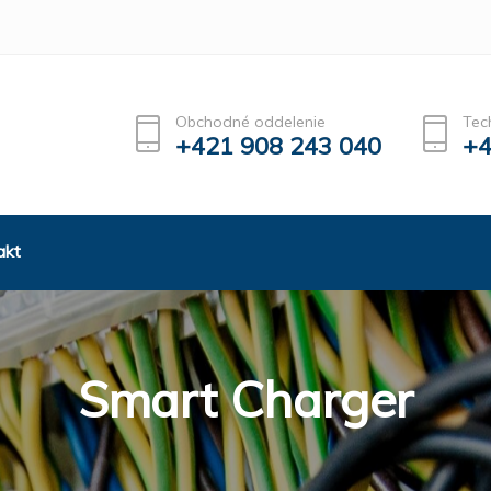
Obchodné oddelenie
Tec
+421 908 243 040
+4
akt
Smart Charger