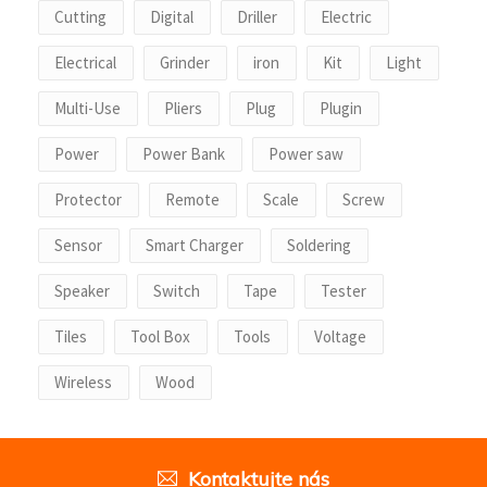
Cutting
Digital
Driller
Electric
Electrical
Grinder
iron
Kit
Light
Multi-Use
Pliers
Plug
Plugin
Power
Power Bank
Power saw
Protector
Remote
Scale
Screw
Sensor
Smart Charger
Soldering
Speaker
Switch
Tape
Tester
Tiles
Tool Box
Tools
Voltage
Wireless
Wood
Kontaktujte nás