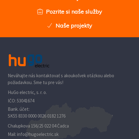
Pozrite si naše služby
Naše projekty
Neváhajte nás kontaktovať s akoukoľvek otázkou alebo
požiadavkou. Sme tu pre vás!
HuGo electric, s. r. o.
IČO: 53041674
Bank. účet:
SK55 8330 0000 0026 0182 1276
Chalupkova 156/25 022 04 Čadca
Mail:
info@hugoelectric.sk