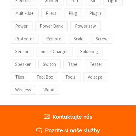
Electrical
Grinder
iron
Kit
Light
Multi-Use
Pliers
Plug
Plugin
Power
Power Bank
Power saw
Protector
Remote
Scale
Screw
Sensor
Smart Charger
Soldering
Speaker
Switch
Tape
Tester
Tiles
Tool Box
Tools
Voltage
Wireless
Wood
Kontaktujte nás
Pozrite si naše služby