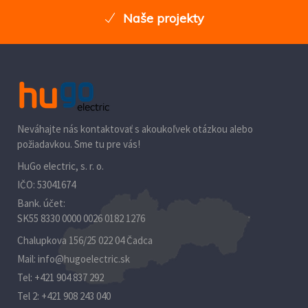
Naše projekty
Neváhajte nás kontaktovať s akoukoľvek otázkou alebo
požiadavkou. Sme tu pre vás!
HuGo electric, s. r. o.
IČO: 53041674
Bank. účet:
SK55 8330 0000 0026 0182 1276
Chalupkova 156/25 022 04 Čadca
Mail:
info@hugoelectric.sk
Tel:
+421 904 837 292‬
Tel 2:
+421 908 243 040