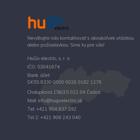
Neváhajte nás kontaktovať s akoukoľvek otázkou
alebo požiadavkou. Sme tu pre vás!
HuGo electric, s. r. o.
IČO: 53041674
Bank. účet:
SK55 8330 0000 0026 0182 1276
Chalupkova 156/25 022 04 Čadca
Mail:
info@hugoelectric.sk
Tel:
+421 904 837 292‬
Tel 2:
+421 908 243 040