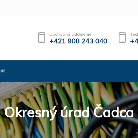
Obchodné oddelenie
Tec
+421 908 243 040
+4
akt
Okresný úrad Čadca